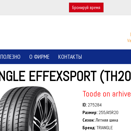
Бронируй время
Va
ПОЛЕЗНО
О ФИРМЕ
КОНТАКТЫ
ANGLE EFFEXSPORT (TH20
Toode on arhive
ID:
275284
Размер:
255/45R20
Сезон:
Летняя шина
Бренд:
TRIANGLE