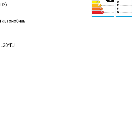
02)
й автомобиль
73 dB
L20YFJ