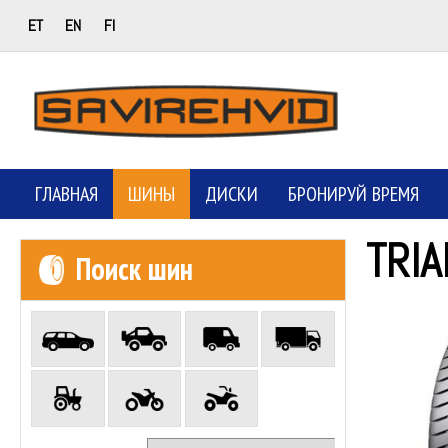
ET
EN
FI
ГЛАВНАЯ
ШИНЫ
ДИСКИ
БРОНИРУЙ ВРЕМЯ
TRI
Поиск шин