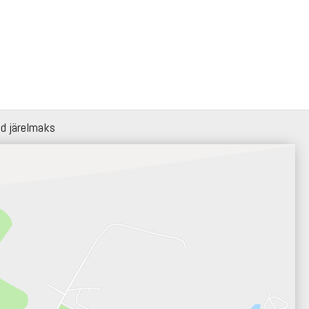
id järelmaks