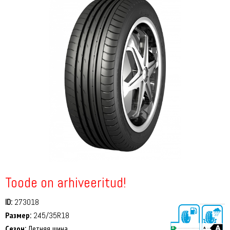
Toode on arhiveeritud!
ID:
273018
Размер:
245/35R18
Сезон:
Летняя шина