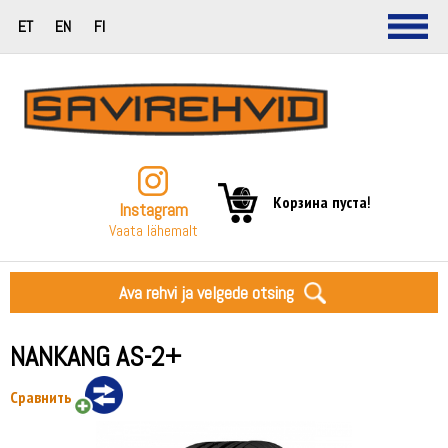
ET
EN
FI
Корзина пуста!
Instagram
Vaata lähemalt
Ava rehvi ja velgede otsing
NANKANG AS-2+
Сравнить