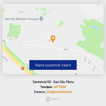
Vaata suuremat kaarti
Savirehvid OÜ - Savi 16a, Pärnu
Телефон:
447 5166
Э-почта:
info@savirehvid.ee