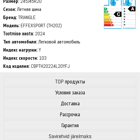
Размер:
245/45R20
Сезон:
Летняя шина
Бренд:
TRIANGLE
Модель:
EFFEXSPORT (TH202)
Tootmise aasta:
2024
72 dB
Тип автомобиля:
Легковой автомобиль
Индекс нагрузки:
Y
Индекс скорости:
103
Код изделия:
CBPTH20224L20YFJ
TOP продукты
Условия заказа
Доставка
Рассрочка
Гарантия
Savirehvid järelmaks