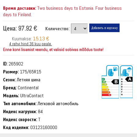
Время доставки:
Two business days to Estonia. Four business
days to Finland.
Цена:
97.92 €
Количество:
15.13 €
Kuumakse:
4 rehvi hind 36 kuu peale.
Enne korvi lisamist veendu, et valisid sobivas mõõdus toote!
ID:
265902
Размер:
175/65R15
Сезон:
Летняя шина
Бренд:
Continental
Модель:
UltraContact
Тип автомобиля:
Легковой автомобиль
70 dB
Индекс нагрузки:
84
Индекс скорости:
T
Код изделия:
03123160000