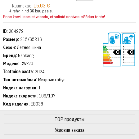
15.63 €
Kuumakse:
4 rehvi hind 36 kuu peale.
Enne korvi lisamist veendu, et valisid sobivas mõõdus toote!
ID:
264979
Размер:
215/65R16
Сезон:
Летняя шина
Бренд:
Nankang
Модель:
CW-20
Tootmise aasta:
2024
72 dB
Тип автомобиля:
Микроавтобус
Индекс нагрузки:
T
Индекс скорости:
109/107
Код изделия:
EB038
TOP продукты
Условия заказа