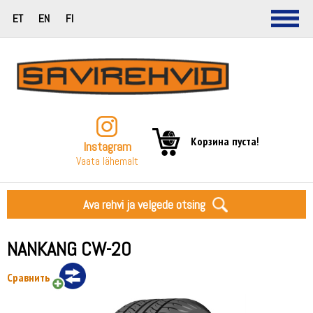
ET
EN
FI
Корзина пуста!
Instagram
Vaata lähemalt
Ava rehvi ja velgede otsing
NANKANG CW-20
Сравнить