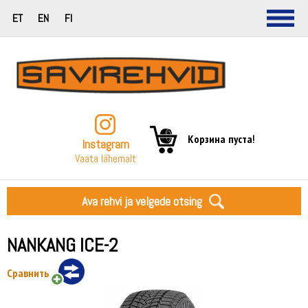
ET
EN
FI
Корзина пуста!
Instagram
Vaata lähemalt
Ava rehvi ja velgede otsing
NANKANG ICE-2
Сравнить