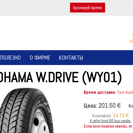
Бронируй время
Va
ПОЛЕЗНО
О ФИРМЕ
КОНТАКТЫ
OHAMA W.DRIVE (WY01)
Время доставки:
Two busin
Цена:
201.50 €
Ко
24.73 €
Kuumakse:
4 rehvi hind 60 kuu peale.
Enne korvi lisamist veendu, et