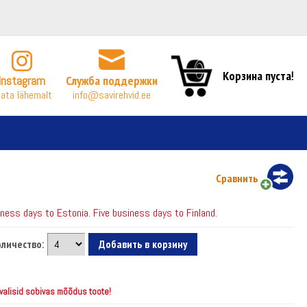
Корзина пуста!
Instagram
Служба поддержки
ata lähemalt
info@savirehvid.ee
Сравнить
ess days to Estonia. Five business days to Finland.
личество:
 valisid sobivas mõõdus toote!