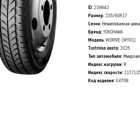
ID:
239843
Размер:
235/60R17
Сезон:
Нешипованная шин
Бренд:
YOKOHAMA
Модель:
W.DRIVE (WY01)
Tootmise aasta:
2025
Тип автомобиля:
Микроав
Индекс нагрузки:
R
Индекс скорости:
117/11
Код изделия:
E4708