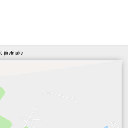
id järelmaks