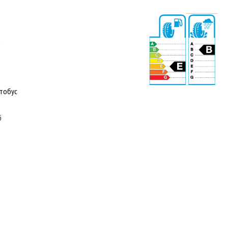
а
тобус
71 dB
5