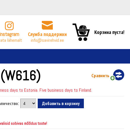
Корзина пуста!
Instagram
Служба поддержки
ata lähemalt
info@savirehvid.ee
 (W616)
Сравнить
ess days to Estonia. Five business days to Finland.
оличество:
 valisid sobivas mõõdus toote!