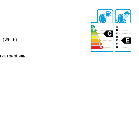
а
2 (W616)
й автомобиль
72 dB