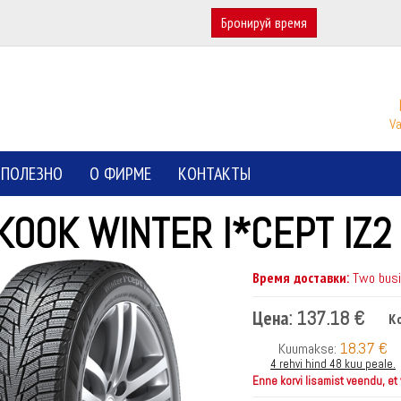
Бронируй время
Va
ПОЛЕЗНО
О ФИРМЕ
КОНТАКТЫ
KOOK WINTER I*CEPT IZ2
Время доставки:
Two busin
Цена:
137.18 €
К
18.37 €
Kuumakse:
4 rehvi hind 48 kuu peale.
Enne korvi lisamist veendu, et