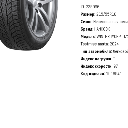
ID:
238996
Размер:
215/55R16
Сезон:
Нешипованная шин
Бренд:
HANKOOK
Модель:
WINTER I*CEPT IZ
Tootmise aasta:
2024
Тип автомобиля:
Легково
Индекс нагрузки:
T
Индекс скорости:
97
Код изделия:
1019941