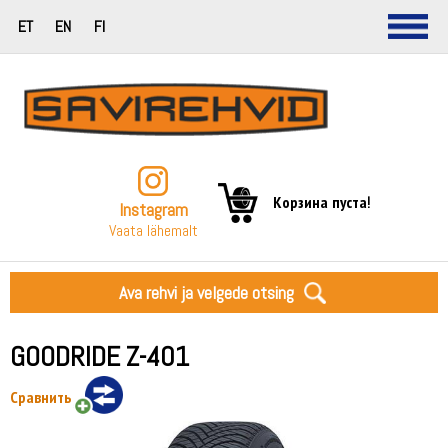
ET
EN
FI
Корзина пуста!
Instagram
Vaata lähemalt
Ava rehvi ja velgede otsing
GOODRIDE Z-401
Сравнить