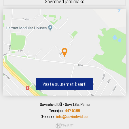
Savirehvid järelmaks
Vaata suuremat kaarti
Savirehvid OÜ - Savi 16a, Pärnu
Телефон:
447 5166
Э-почта:
info@savirehvid.ee