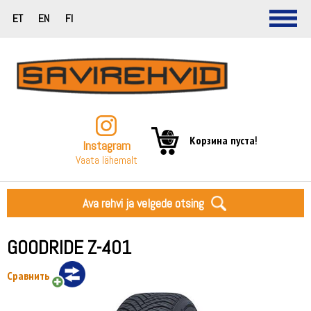
ET
EN
FI
Корзина пуста!
Instagram
Vaata lähemalt
Ava rehvi ja velgede otsing
GOODRIDE Z-401
Сравнить