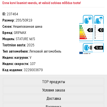
Enne korvi lisamist veendu, et valisid sobivas mõõdus toote!
ID:
237464
Размер:
255/50R19
Сезон:
Нешипованная шина
Бренд:
GRIPMAX
Модель:
STATURE M/S
Tootmise aasta:
2025
72 dB
Тип автомобиля:
Легковой автомобиль
Индекс нагрузки:
V
Индекс скорости:
107
Код изделия:
3229003679
TOP продукты
Условия заказа
Доставка
Рассрочка