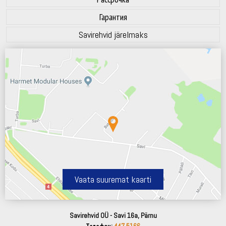
Гарантия
Savirehvid järelmaks
Vaata suuremat kaarti
Savirehvid OÜ - Savi 16a, Pärnu