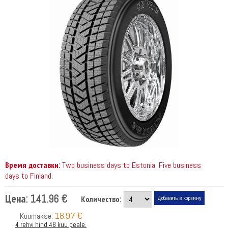
Время доставки:
Two business days to Estonia. Five business
days to Finland.
Цена:
141.96 €
Количество:
18.97 €
Kuumakse:
4 rehvi hind 48 kuu peale.