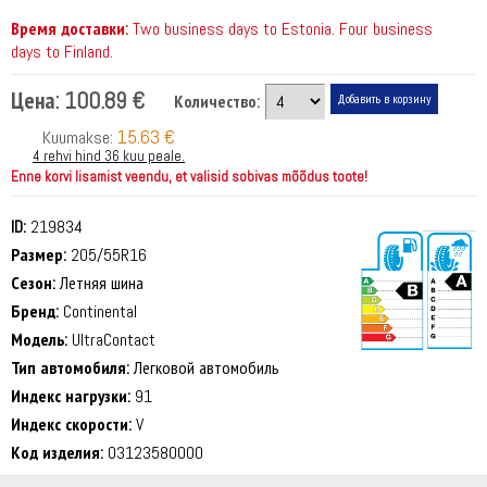
Время доставки:
Two business days to Estonia. Four business
days to Finland.
Цена:
100.89 €
Количество:
15.63 €
Kuumakse:
4 rehvi hind 36 kuu peale.
Enne korvi lisamist veendu, et valisid sobivas mõõdus toote!
ID:
219834
Размер:
205/55R16
Сезон:
Летняя шина
Бренд:
Continental
Модель:
UltraContact
Тип автомобиля:
Легковой автомобиль
69 dB
Индекс нагрузки:
91
Индекс скорости:
V
Код изделия:
03123580000