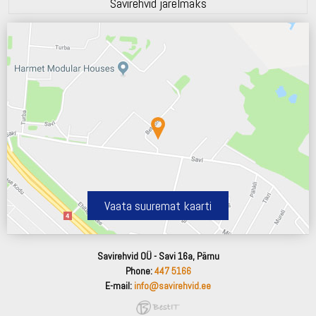
Savirehvid järelmaks
Vaata suuremat kaarti
Savirehvid OÜ - Savi 16a, Pärnu
Phone:
447 5166
E-mail:
info@savirehvid.ee