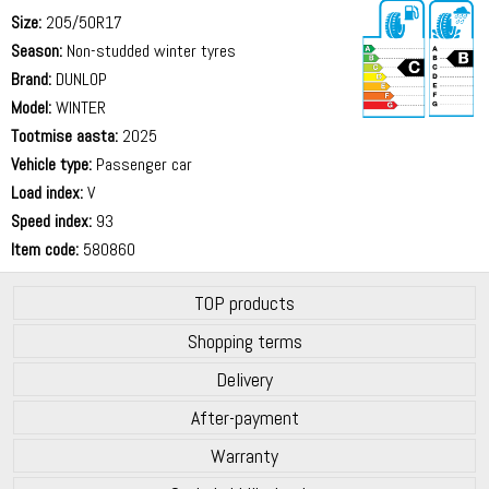
Size:
205/50R17
Season:
Non-studded winter tyres
Brand:
DUNLOP
Model:
WINTER
Tootmise aasta:
2025
71 dB
Vehicle type:
Passenger car
Load index:
V
Speed index:
93
Item code:
580860
TOP products
Shopping terms
Delivery
After-payment
Warranty