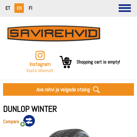
ET
EN
FI
Shopping cart is empty!
Instagram
Vaata lähemalt
Ava rehvi ja velgede otsing
DUNLOP WINTER
Compare