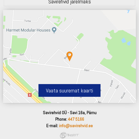
Savirehvid järelmaks
Vaata suuremat kaarti
Savirehvid OÜ - Savi 16a, Pärnu
Phone:
447 5166
E-mail:
info@savirehvid.ee