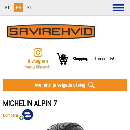
ET
EN
FI
Shopping cart is empty!
Instagram
Vaata lähemalt
Ava rehvi ja velgede otsing
MICHELIN ALPIN 7
Compare