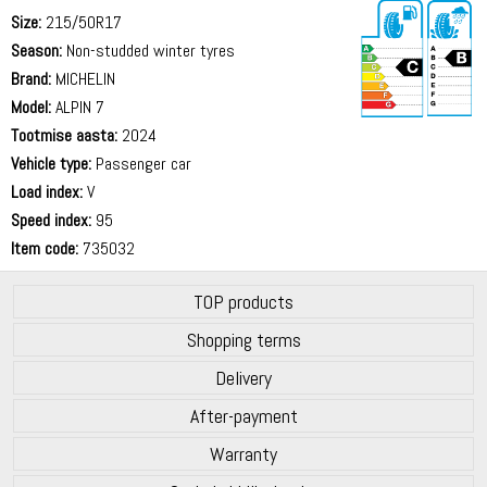
Size:
215/50R17
Season:
Non-studded winter tyres
Brand:
MICHELIN
Model:
ALPIN 7
Tootmise aasta:
2024
71 dB
Vehicle type:
Passenger car
Load index:
V
Speed index:
95
Item code:
735032
TOP products
Shopping terms
Delivery
After-payment
Warranty