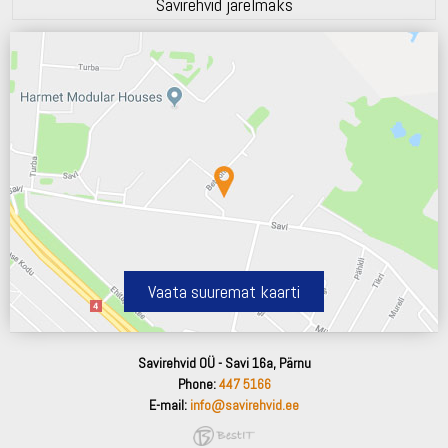
Savirehvid järelmaks
Vaata suuremat kaarti
Savirehvid OÜ - Savi 16a, Pärnu
Phone:
447 5166
E-mail:
info@savirehvid.ee