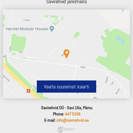
Savirehvid järelmaks
Vaata suuremat kaarti
Savirehvid OÜ - Savi 16a, Pärnu
Phone:
447 5166
E-mail:
info@savirehvid.ee