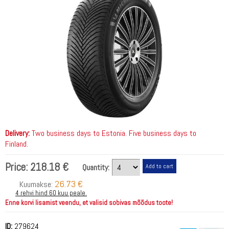
Delivery:
Two business days to Estonia. Five business days to
Finland.
Price:
218.18 €
Quantity:
26.73 €
Kuumakse:
4 rehvi hind 60 kuu peale.
Enne korvi lisamist veendu, et valisid sobivas mõõdus toote!
ID:
279624