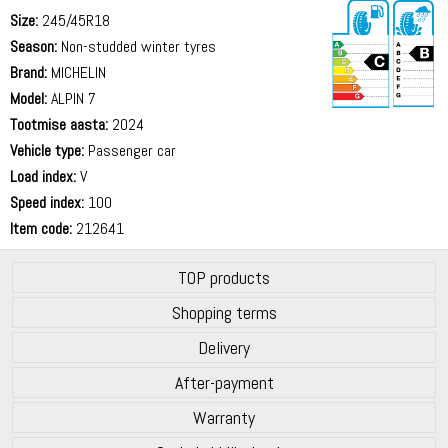
Size:
245/45R18
Season:
Non-studded winter tyres
Brand:
MICHELIN
Model:
ALPIN 7
Tootmise aasta:
2024
70 dB
Vehicle type:
Passenger car
Load index:
V
Speed index:
100
Item code:
212641
TOP products
Shopping terms
Delivery
After-payment
Warranty