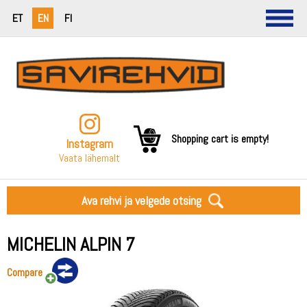
ET
EN
FI
Shopping cart is empty!
Instagram
Vaata lähemalt
Ava rehvi ja velgede otsing
MICHELIN ALPIN 7
Compare