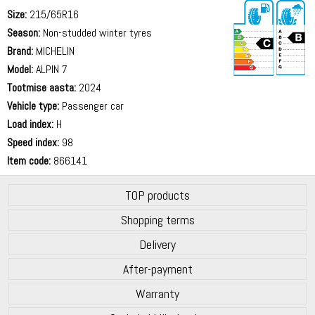
Size:
215/65R16
Season:
Non-studded winter tyres
Brand:
MICHELIN
Model:
ALPIN 7
Tootmise aasta:
2024
71 dB
Vehicle type:
Passenger car
Load index:
H
Speed index:
98
Item code:
866141
TOP products
Shopping terms
Delivery
After-payment
Warranty