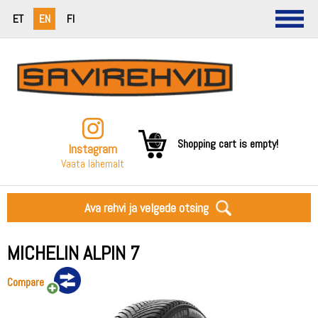
ET
EN
FI
Shopping cart is empty!
Instagram
Vaata lähemalt
Ava rehvi ja velgede otsing
MICHELIN ALPIN 7
Compare