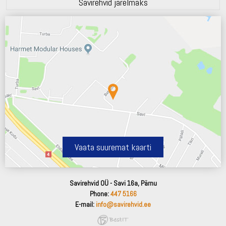
Savirehvid järelmaks
Vaata suuremat kaarti
Savirehvid OÜ - Savi 16a, Pärnu
Phone:
447 5166
E-mail:
info@savirehvid.ee