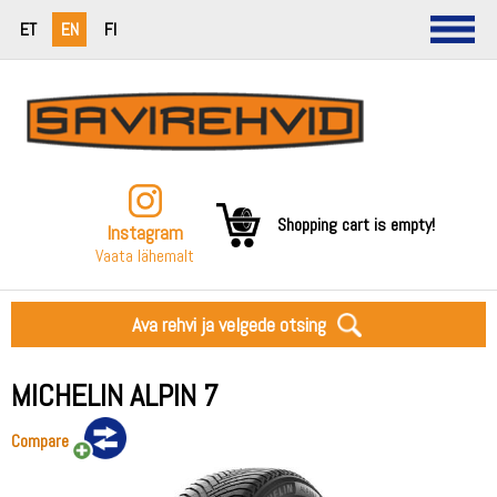
ET
EN
FI
Shopping cart is empty!
Instagram
Vaata lähemalt
Ava rehvi ja velgede otsing
MICHELIN ALPIN 7
Compare