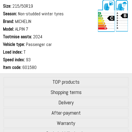
Size:
215/50R19
Season:
Non-studded winter tyres
Brand:
MICHELIN
Model:
ALPIN 7
Tootmise aasta:
2024
71 dB
Vehicle type:
Passenger car
Load index:
T
Speed index:
93
Item code:
601580
TOP products
Shopping terms
Delivery
After-payment
Warranty