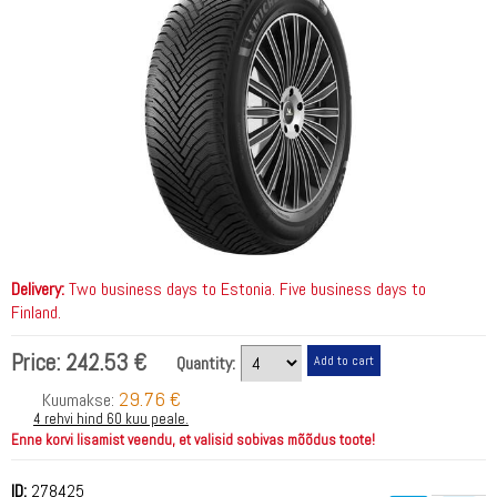
Delivery:
Two business days to Estonia. Five business days to
Finland.
Price:
242.53 €
Quantity:
29.76 €
Kuumakse:
4 rehvi hind 60 kuu peale.
Enne korvi lisamist veendu, et valisid sobivas mõõdus toote!
ID:
278425