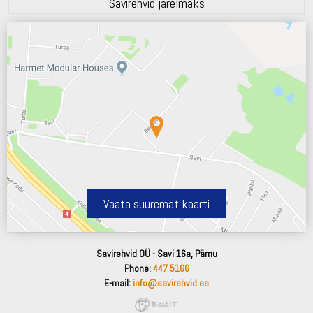
Savirehvid järelmaks
Vaata suuremat kaarti
Savirehvid OÜ - Savi 16a, Pärnu
Phone:
447 5166
E-mail:
info@savirehvid.ee