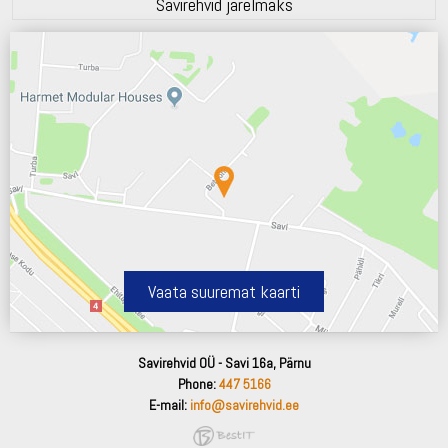
Savirehvid järelmaks
Vaata suuremat kaarti
Savirehvid OÜ - Savi 16a, Pärnu
Phone:
447 5166
E-mail:
info@savirehvid.ee