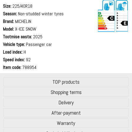
Size:
225/40R18
Season:
Non-studded winter tyres
Brand:
MICHELIN
Model:
X-ICE SNOW
Tootmise aasta:
2025
69 dB
Vehicle type:
Passenger car
Load index:
H
Speed index:
92
Item code:
788954
TOP products
Shopping terms
Delivery
After-payment
Warranty