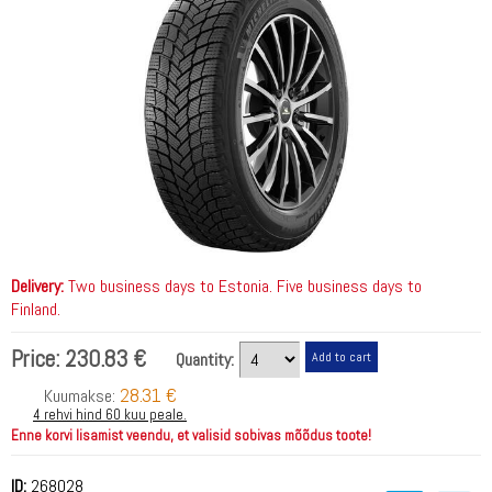
Delivery:
Two business days to Estonia. Five business days to
Finland.
Price:
230.83 €
Quantity:
28.31 €
Kuumakse:
4 rehvi hind 60 kuu peale.
Enne korvi lisamist veendu, et valisid sobivas mõõdus toote!
ID:
268028