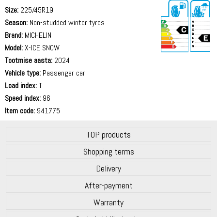
Size:
225/45R19
Season:
Non-studded winter tyres
Brand:
MICHELIN
Model:
X-ICE SNOW
Tootmise aasta:
2024
69 dB
Vehicle type:
Passenger car
Load index:
T
Speed index:
96
Item code:
941775
TOP products
Shopping terms
Delivery
After-payment
Warranty