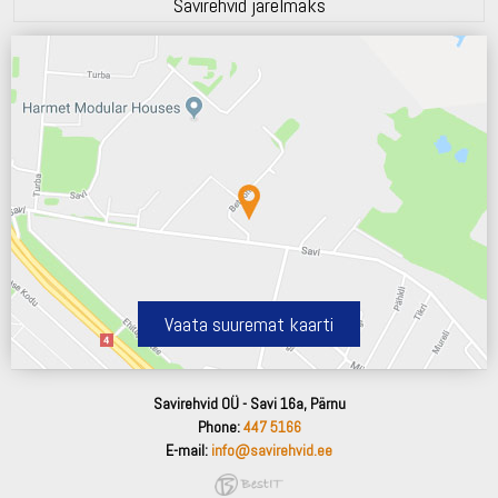
Savirehvid järelmaks
Vaata suuremat kaarti
Savirehvid OÜ - Savi 16a, Pärnu
Phone:
447 5166
E-mail:
info@savirehvid.ee