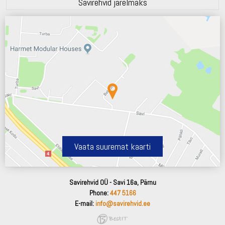
Savirehvid järelmaks
Vaata suuremat kaarti
Savirehvid OÜ - Savi 16a, Pärnu
Phone:
447 5166
E-mail:
info@savirehvid.ee