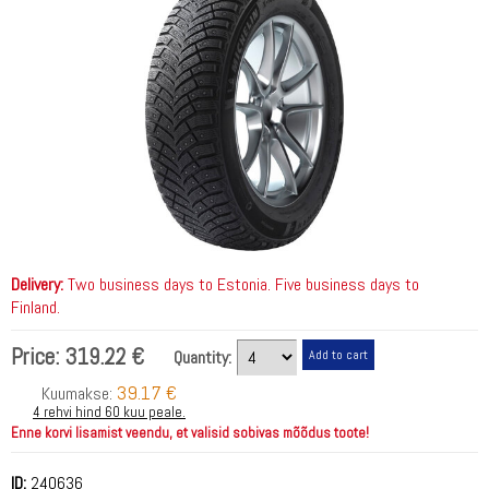
Delivery:
Two business days to Estonia. Five business days to
Finland.
Price:
319.22 €
Quantity:
39.17 €
Kuumakse:
4 rehvi hind 60 kuu peale.
Enne korvi lisamist veendu, et valisid sobivas mõõdus toote!
ID:
240636