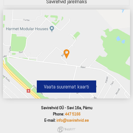
Savirehvid järelmaks
Vaata suuremat kaarti
Savirehvid OÜ - Savi 16a, Pärnu
Phone:
447 5166
E-mail:
info@savirehvid.ee