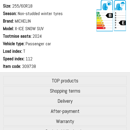
Size:
255/60R18
Season:
Non-studded winter tyres
Brand:
MICHELIN
Model:
X-ICE SNOW SUV
Tootmise aasta:
2024
71 dB
Vehicle type:
Passenger car
Load index:
T
Speed index:
112
Item code:
309738
TOP products
Shopping terms
Delivery
After-payment
Warranty