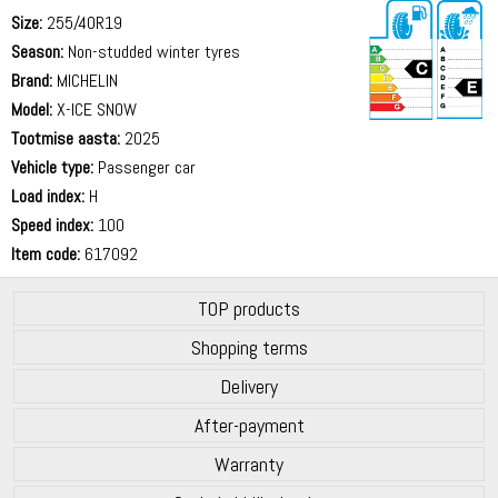
Size:
255/40R19
Season:
Non-studded winter tyres
Brand:
MICHELIN
Model:
X-ICE SNOW
Tootmise aasta:
2025
71 dB
Vehicle type:
Passenger car
Load index:
H
Speed index:
100
Item code:
617092
TOP products
Shopping terms
Delivery
After-payment
Warranty