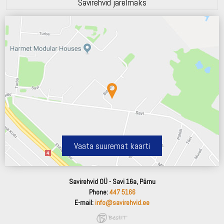
Savirehvid järelmaks
Vaata suuremat kaarti
Savirehvid OÜ - Savi 16a, Pärnu
Phone:
447 5166
E-mail:
info@savirehvid.ee