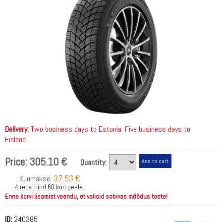
Delivery:
Two business days to Estonia. Five business days to
Finland.
Price:
305.10 €
Quantity:
37.53 €
Kuumakse:
4 rehvi hind 60 kuu peale.
Enne korvi lisamist veendu, et valisid sobivas mõõdus toote!
ID:
240385