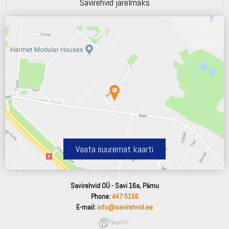
Savirehvid järelmaks
Vaata suuremat kaarti
Savirehvid OÜ - Savi 16a, Pärnu
Phone:
447 5166
E-mail:
info@savirehvid.ee