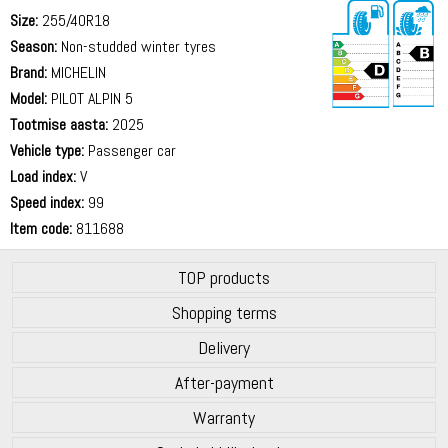
Size:
255/40R18
Season:
Non-studded winter tyres
Brand:
MICHELIN
Model:
PILOT ALPIN 5
Tootmise aasta:
2025
70 dB
Vehicle type:
Passenger car
Load index:
V
Speed index:
99
Item code:
811688
TOP products
Shopping terms
Delivery
After-payment
Warranty