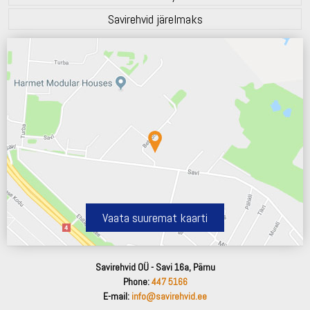
Savirehvid järelmaks
Vaata suuremat kaarti
Savirehvid OÜ - Savi 16a, Pärnu
Phone:
447 5166
E-mail:
info@savirehvid.ee