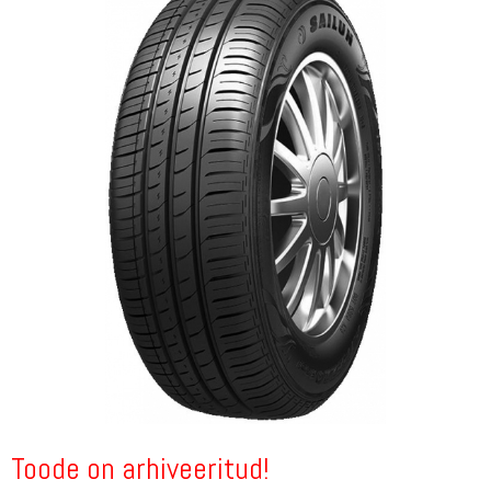
Toode on arhiveeritud!