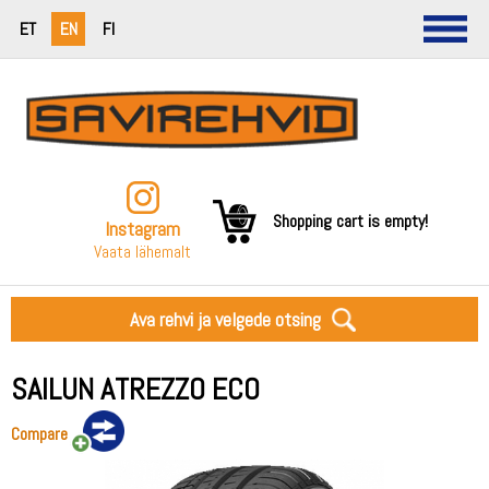
ET
EN
FI
Shopping cart is empty!
Instagram
Vaata lähemalt
Ava rehvi ja velgede otsing
SAILUN ATREZZO ECO
Compare