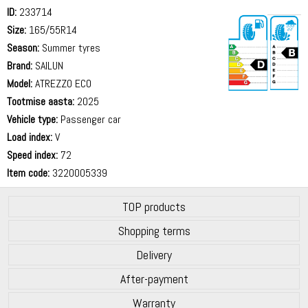
ID:
233714
Size:
165/55R14
Season:
Summer tyres
Brand:
SAILUN
Model:
ATREZZO ECO
Tootmise aasta:
2025
70 dB
Vehicle type:
Passenger car
Load index:
V
Speed index:
72
Item code:
3220005339
TOP products
Shopping terms
Delivery
After-payment
Warranty