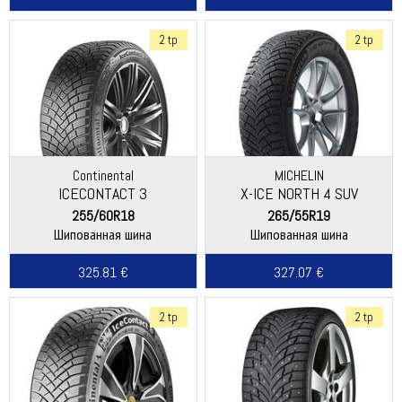
2 tp
2 tp
Continental
MICHELIN
ICECONTACT 3
X-ICE NORTH 4 SUV
255/60R18
265/55R19
Шипованная шина
Шипованная шина
325.81 €
327.07 €
2 tp
2 tp