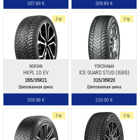
307.89 €
309.89 €
2 tp
2 tp
NOKIAN
YOKOHAMA
HKPL 10 EV
ICE GUARD STUD (IG65)
265/35R21
315/35R20
Шипованная шина
Шипованная шина
309.98 €
310.00 €
2 tp
2 tp