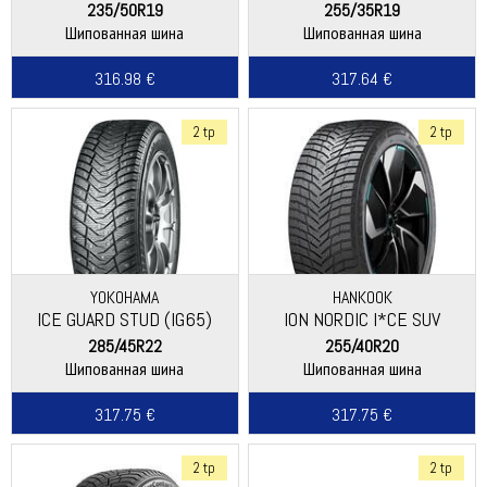
235/50R19
255/35R19
Шипованная шина
Шипованная шина
316.98 €
317.64 €
2 tp
2 tp
YOKOHAMA
HANKOOK
ICE GUARD STUD (IG65)
ION NORDIC I*CE SUV
(IW04A)
285/45R22
255/40R20
Шипованная шина
Шипованная шина
317.75 €
317.75 €
2 tp
2 tp