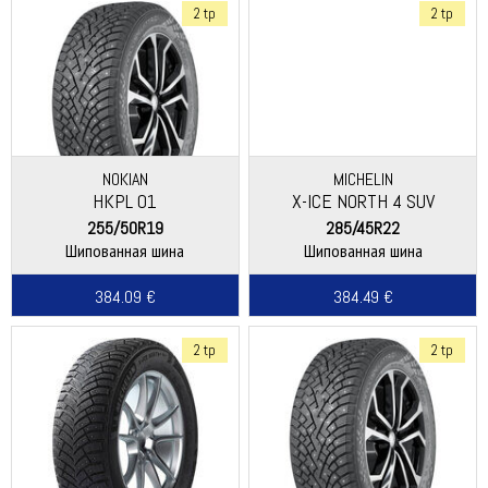
2 tp
2 tp
NOKIAN
MICHELIN
HKPL 01
X-ICE NORTH 4 SUV
255/50R19
285/45R22
Шипованная шина
Шипованная шина
384.09 €
384.49 €
2 tp
2 tp