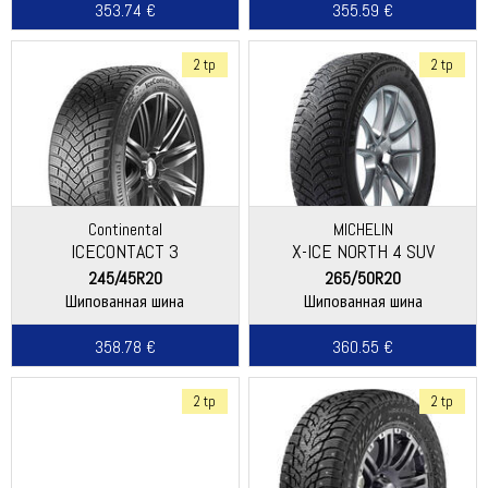
353.74 €
355.59 €
2 tp
2 tp
Continental
MICHELIN
ICECONTACT 3
X-ICE NORTH 4 SUV
245/45R20
265/50R20
Шипованная шина
Шипованная шина
358.78 €
360.55 €
2 tp
2 tp