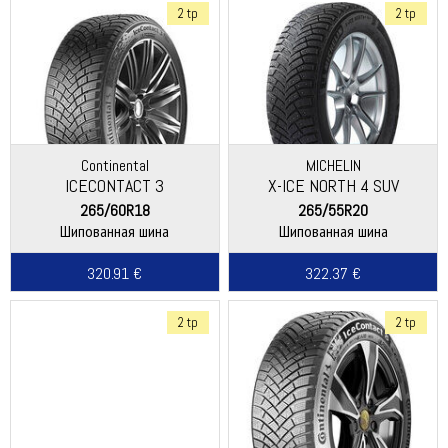
2 tp
2 tp
Continental
MICHELIN
ICECONTACT 3
X-ICE NORTH 4 SUV
265/60R18
265/55R20
Шипованная шина
Шипованная шина
320.91 €
322.37 €
2 tp
2 tp