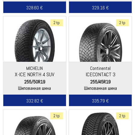
328.60 €
329.16 €
2 tp
2 tp
MICHELIN
Continental
X-ICE NORTH 4 SUV
ICECONTACT 3
255/50R19
255/45R19
Шипованная шина
Шипованная шина
332.82 €
335.79 €
2 tp
2 tp