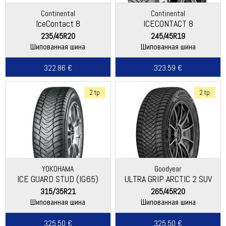
Continental
Continental
IceContact 8
ICECONTACT 8
235/45R20
245/45R19
Шипованная шина
Шипованная шина
322.86 €
323.59 €
2 tp
2 tp
YOKOHAMA
Goodyear
ICE GUARD STUD (IG65)
ULTRA GRIP ARCTIC 2 SUV
315/35R21
265/45R20
Шипованная шина
Шипованная шина
325.50 €
325.50 €