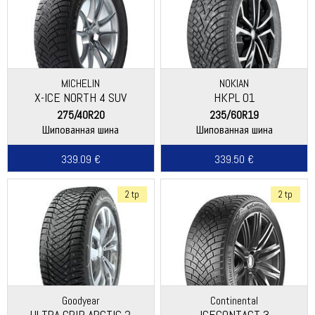
MICHELIN
NOKIAN
X-ICE NORTH 4 SUV
HKPL 01
275/40R20
235/60R19
Шипованная шина
Шипованная шина
339.09 €
339.50 €
2 tp
2 tp
Goodyear
Continental
ULTRA GRIP ARCTIC 2
ICECONTACT 3