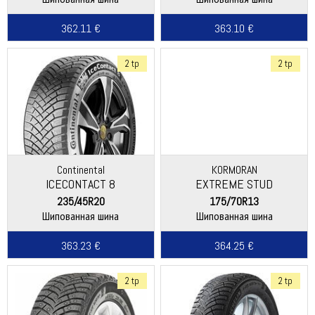
362.11 €
363.10 €
2 tp
2 tp
Continental
KORMORAN
ICECONTACT 8
EXTREME STUD
235/45R20
175/70R13
Шипованная шина
Шипованная шина
363.23 €
364.25 €
2 tp
2 tp