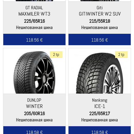
GT RADIAL
Giti
MAXMILER WT3
GITIWINTER W2 SUV
225/65R16
215/55R18
Нешипованная шина
Нешипованная шина
118.56 €
118.56 €
2 tp
2 tp
DUNLOP
Nankang
WINTER
ICE-1
205/60R16
225/65R17
Нешипованная шина
Нешипованная шина
118.58 €
118.58 €