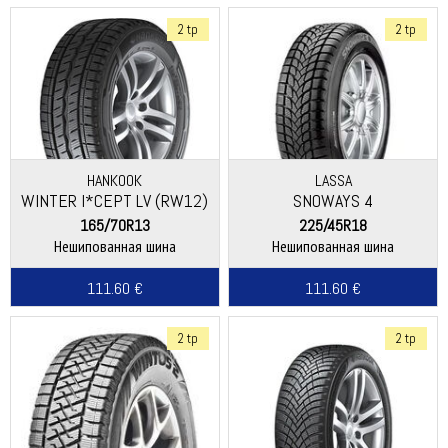
2 tp
2 tp
HANKOOK
LASSA
WINTER I*CEPT LV (RW12)
SNOWAYS 4
165/70R13
225/45R18
Нешипованная шина
Нешипованная шина
111.60 €
111.60 €
2 tp
2 tp