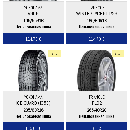
YOKOHAMA
HANKOOK
V906
WINTER I*CEPT RS3
(W462)
195/55R16
185/60R16
Нешипованная шина
Нешипованная шина
114.70 €
114.70 €
2 tp
2 tp
YOKOHAMA
TRIANGLE
ICE GUARD (IG53)
PL02
205/60R16
265/40R20
Нешипованная шина
Нешипованная шина
115.01 €
115.03 €