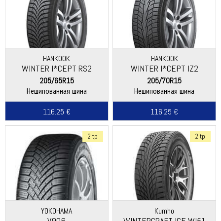
HANKOOK
HANKOOK
WINTER I*CEPT RS2
WINTER I*CEPT IZ2
(W452)
(W616)
205/65R15
205/70R15
Нешипованная шина
Нешипованная шина
116.25 €
116.25 €
2 tp
2 tp
YOKOHAMA
Kumho
V906
WINTERCRAFT ICE WI51