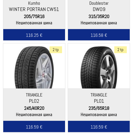
Kumho
Doublestar
WINTER PORTRAN CW51
DW09
205/75R16
315/35R20
Нешипованная шина
Нешипованная шина
116.25 €
116.58 €
2 tp
2 tp
TRIANGLE
TRIANGLE
PL02
PL01
245/40R20
235/65R18
Нешипованная шина
Нешипованная шина
116.59 €
116.59 €