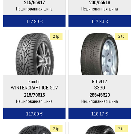
WS51
(W636)
215/65R17
205/55R16
Нешипованная шина
Нешипованная шина
117.80 €
117.80 €
2 tp
2 tp
Kumho
ROTALLA
WINTERCRAFT ICE SUV
S330
WS51
215/70R16
265/45R20
Нешипованная шина
Нешипованная шина
117.80 €
118.17 €
2 tp
2 tp