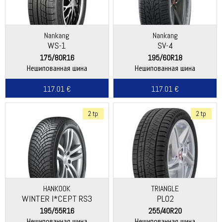
Nankang
Nankang
WS-1
SV-4
175/80R16
195/60R18
Нешипованная шина
Нешипованная шина
117.01 €
117.01 €
2 tp
2 tp
HANKOOK
TRIANGLE
WINTER I*CEPT RS3
PL02
(W462)
195/55R16
255/40R20
Нешипованная шина
Нешипованная шина