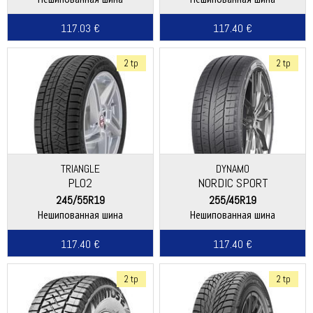
117.03 €
117.40 €
2 tp
2 tp
TRIANGLE
DYNAMO
PL02
NORDIC SPORT
245/55R19
255/45R19
Нешипованная шина
Нешипованная шина
117.40 €
117.40 €
2 tp
2 tp