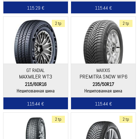
115.29 €
115.44 €
2 tp
2 tp
GT RADIAL
MAXXIS
MAXMILER WT3
PREMITRA SNOW WP6
215/60R16
235/50R17
Нешипованная шина
Нешипованная шина
115.44 €
115.44 €
2 tp
2 tp