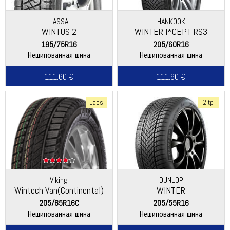
LASSA
HANKOOK
WINTUS 2
WINTER I*CEPT RS3
(W462)
195/75R16
205/60R16
Нешипованная шина
Нешипованная шина
111.60 €
111.60 €
Laos
2 tp
Viking
DUNLOP
Wintech Van(Continental)
WINTER
205/65R16C
205/55R16
Нешипованная шина
Нешипованная шина