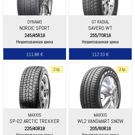
DYNAMO
GT RADIAL
NORDIC SPORT
SAVERO WT
245/45R19
255/70R16
Нешипованная шина
Нешипованная шина
111.88 €
112.33 €
2 tp
2 tp
MAXXIS
MAXXIS
SP-02 ARCTIC TREKKER
WL2 VANSMART SNOW
225/40R18
205/60R16
Нешипованная шина
Нешипованная шина