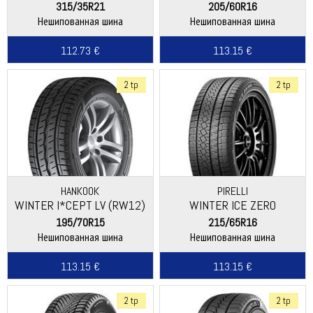
(W310)
315/35R21
205/60R16
Нешипованная шина
Нешипованная шина
112.73 €
113.15 €
2 tp
2 tp
HANKOOK
PIRELLI
WINTER I*CEPT LV (RW12)
WINTER ICE ZERO
ASIMMETRICO
195/70R15
215/65R16
Нешипованная шина
Нешипованная шина
113.15 €
113.15 €
2 tp
2 tp