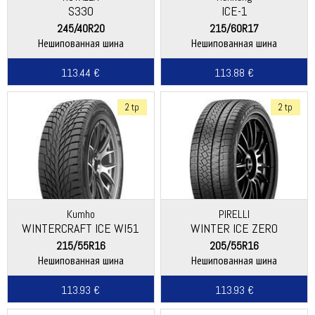
S330
ICE-1
245/40R20
215/60R17
Нешипованная шина
Нешипованная шина
113.44 €
113.88 €
2 tp
2 tp
Kumho
PIRELLI
WINTERCRAFT ICE WI51
WINTER ICE ZERO
ASIMMETRICO
215/55R16
205/55R16
Нешипованная шина
Нешипованная шина
113.93 €
113.93 €