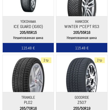
YOKOHAMA
HANKOOK
ICE GUARD (IG60)
WINTER I*CEPT RS3
(W462)
205/65R15
205/55R16
Нешипованная шина
Нешипованная шина
115.48 €
115.48 €
2 tp
2 tp
TRIANGLE
GOODRIDE
PL02
Z507
265/70R16
255/50R19