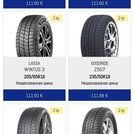
111.60 €
111.60 €
2 tp
2 tp
LASSA
GOODRIDE
WINTUS 3
Z507
205/65R16
235/50R19
Нешипованная шина
Нешипованная шина
111.60 €
111.88 €
2 tp
2 tp