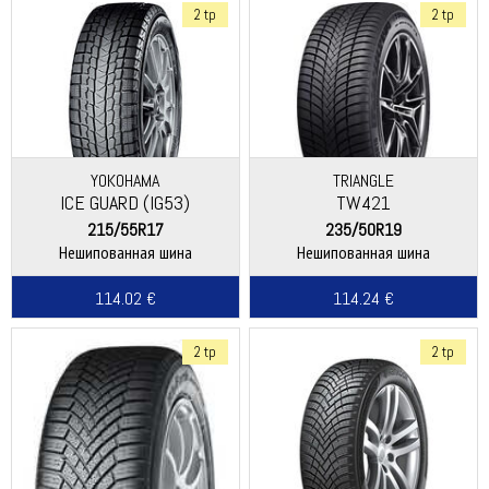
2 tp
2 tp
YOKOHAMA
TRIANGLE
ICE GUARD (IG53)
TW421
215/55R17
235/50R19
Нешипованная шина
Нешипованная шина
114.02 €
114.24 €
2 tp
2 tp