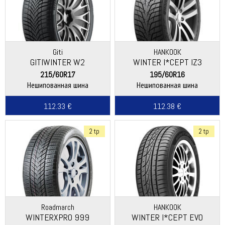
Giti
HANKOOK
GITIWINTER W2
WINTER I*CEPT IZ3
(W636)
215/60R17
195/60R16
Нешипованная шина
Нешипованная шина
112.33 €
112.38 €
2 tp
2 tp
Roadmarch
HANKOOK
WINTERXPRO 999
WINTER I*CEPT EVO