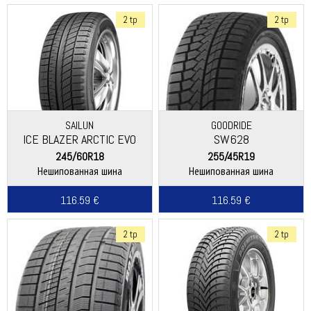
2 tp
2 tp
SAILUN
GOODRIDE
ICE BLAZER ARCTIC EVO
SW628
245/60R18
255/45R19
Нешипованная шина
Нешипованная шина
116.59 €
116.59 €
2 tp
2 tp