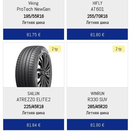
Viking
HIFLY
ProTech NewGen
AT601
(Continental)
195/55R16
255/70R16
Летняя шина
Летняя шина
81.75 €
81.80 €
2 tp
2 tp
SAILUN
WINRUN
ATREZZO ELITE2
R330 SUV
225/45R18
285/45R20
Летняя шина
Летняя шина
81.84 €
81.90 €