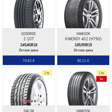
GOODRIDE
HANKOOK
Z-107
KINERGY 4S2 (H750)
245/40R18
195/65R15
Летняя шина
Летняя шина
79.83 €
80.21 €
2 tp
2 tp
Топ
SAILUN
HANKOOK