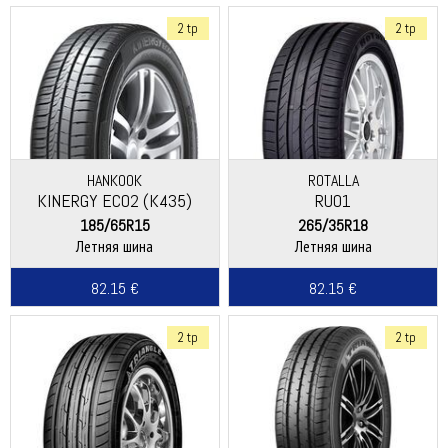
2 tp
2 tp
HANKOOK
ROTALLA
KINERGY ECO2 (K435)
RU01
185/65R15
265/35R18
Летняя шина
Летняя шина
82.15 €
82.15 €
2 tp
2 tp