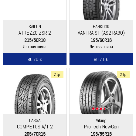
SAILUN
HANKOOK
ATREZZO ZSR 2
VANTRA ST (AS2 RA30)
215/50R18
195/60R16
Летняя шина
Летняя шина
80.70 €
80.71 €
2 tp
2 tp
LASSA
Viking
COMPETUS A/T 2
ProTech NewGen
(Continental)
205/70R15
195/55R15