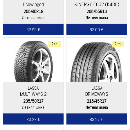
Ecowinged
KINERGY ECO2 (K435)
255/45R19
205/55R16
Летняя шина
Летняя шина
82.93 €
83.00 €
2 tp
2 tp
LASSA
LASSA
MULTIWAYS 2
DRIVEWAYS
205/50R17
215/45R17
Летняя шина
Летняя шина
83.27 €
83.27 €