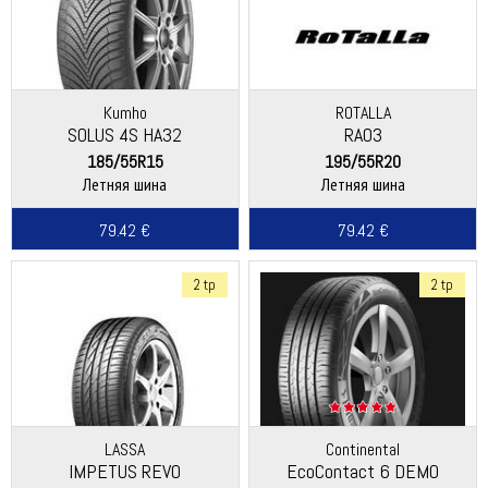
Kumho
ROTALLA
SOLUS 4S HA32
RA03
185/55R15
195/55R20
Летняя шина
Летняя шина
79.42 €
79.42 €
2 tp
2 tp
LASSA
Continental
IMPETUS REVO
EcoContact 6 DEMO