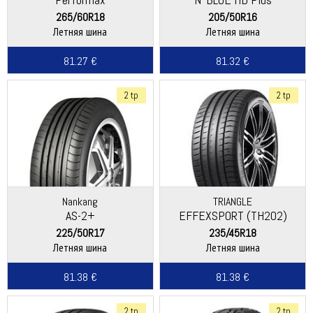
265/60R18
205/50R16
Летняя шина
Летняя шина
81.27 €
81.32 €
2 tp
2 tp
Nankang
TRIANGLE
AS-2+
EFFEXSPORT (TH202)
225/50R17
235/45R18
Летняя шина
Летняя шина
81.38 €
81.38 €
2 tp
2 tp