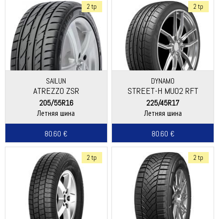
2 tp
2 tp
SAILUN
DYNAMO
ATREZZO ZSR
STREET-H MU02 RFT
205/55R16
225/45R17
Летняя шина
Летняя шина
80.60 €
80.60 €
2 tp
2 tp