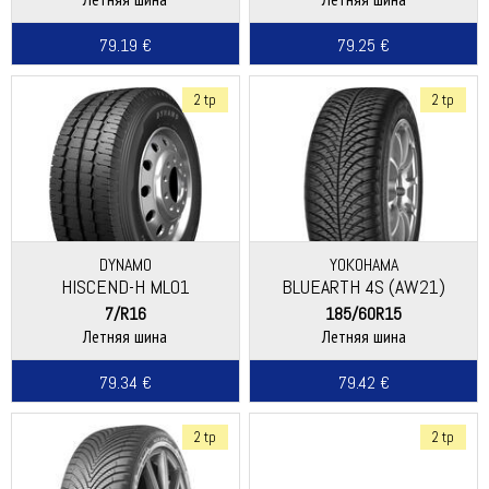
79.19 €
79.25 €
2 tp
2 tp
DYNAMO
YOKOHAMA
HISCEND-H ML01
BLUEARTH 4S (AW21)
7/R16
185/60R15
Летняя шина
Летняя шина
79.34 €
79.42 €
2 tp
2 tp