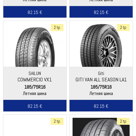
82.15 €
82.15 €
2 tp
2 tp
SAILUN
Giti
COMMERCIO VX1
GITI VAN ALL SEASON LA1
185/75R16
185/75R16
Летняя шина
Летняя шина
82.15 €
82.15 €
2 tp
2 tp