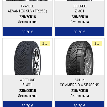
TRIANGLE
GOODRIDE
ADVANTEX SUV (TR259)
Z-401
225/70R16
235/55R18
Летняя шина
Летняя шина
83.70 €
83.70 €
2 tp
2 tp
WESTLAKE
SAILUN
Z-401
COMMERCIO 4 SEASONS
235/55R18
215/70R15
Летняя шина
Летняя шина
83.70 €
83.70 €