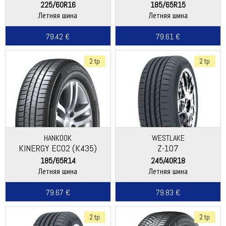
225/60R16
185/65R15
Летняя шина
Летняя шина
79.42 €
79.61 €
2 tp
2 tp
HANKOOK
WESTLAKE
KINERGY ECO2 (K435)
Z-107
185/65R14
245/40R18
Летняя шина
Летняя шина
79.67 €
79.83 €
2 tp
2 tp