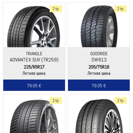
2 tp
2 tp
TRIANGLE
GOODRIDE
ADVANTEX SUV (TR259)
SW613
225/65R17
205/75R16
Летняя шина
Летняя шина
79.05 €
79.05 €
2 tp
2 tp