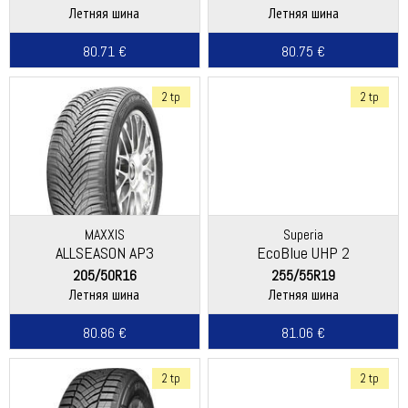
Летняя шина
Летняя шина
80.71 €
80.75 €
2 tp
2 tp
MAXXIS
Superia
ALLSEASON AP3
EcoBlue UHP 2
205/50R16
255/55R19
Летняя шина
Летняя шина
80.86 €
81.06 €
2 tp
2 tp