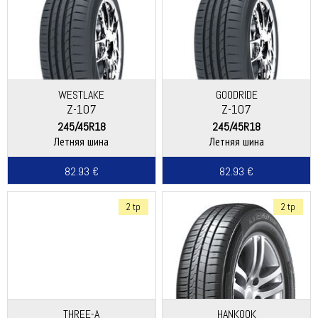
WESTLAKE
GOODRIDE
Z-107
Z-107
245/45R18
245/45R18
Летняя шина
Летняя шина
82.93 €
82.93 €
2 tp
2 tp
THREE-A
HANKOOK