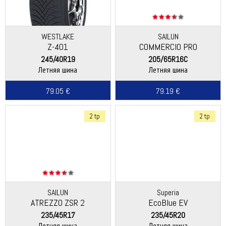
WESTLAKE
SAILUN
Z-401
COMMERCIO PRO
245/40R19
205/65R16C
Летняя шина
Летняя шина
79.05 €
79.19 €
2 tp
2 tp
SAILUN
Superia
ATREZZO ZSR 2
EcoBlue EV
235/45R17
235/45R20
Летняя шина
Летняя шина