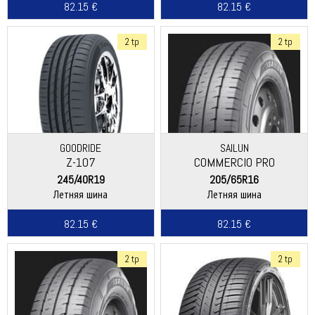
82.15 €
82.15 €
2 tp
2 tp
GOODRIDE
SAILUN
Z-107
COMMERCIO PRO
245/40R19
205/65R16
Летняя шина
Летняя шина
82.15 €
82.15 €
2 tp
2 tp