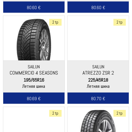
80.60 €
80.60 €
2 tp
2 tp
SAILUN
SAILUN
COMMERCIO 4 SEASONS
ATREZZO ZSR 2
195/65R16
225/45R18
Летняя шина
Летняя шина
80.69 €
80.70 €
2 tp
2 tp