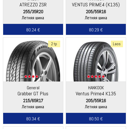
ATREZZO ZSR
VENTUS PRIME4 (K135)
255/35R20
205/55R16
Летняя шина
Летняя шина
80.24 €
80.29 €
2 tp
Laos
General
HANKOOK
Grabber GT Plus
Ventus Prime4 K135
(Continental)
215/65R17
205/55R16
Летняя шина
Летняя шина
80.34 €
80.50 €