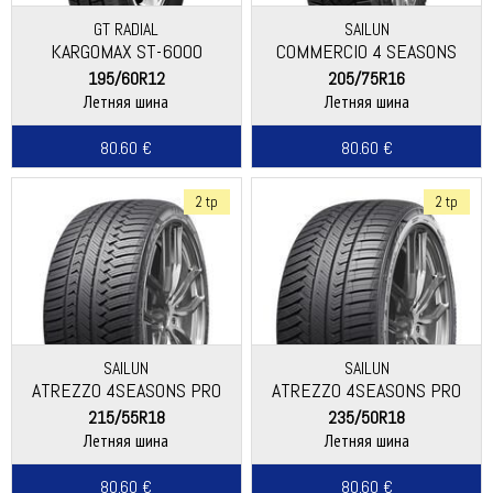
GT RADIAL
SAILUN
KARGOMAX ST-6000
COMMERCIO 4 SEASONS
195/60R12
205/75R16
Летняя шина
Летняя шина
80.60 €
80.60 €
2 tp
2 tp
SAILUN
SAILUN
ATREZZO 4SEASONS PRO
ATREZZO 4SEASONS PRO
EV
215/55R18
235/50R18
Летняя шина
Летняя шина
80.60 €
80.60 €