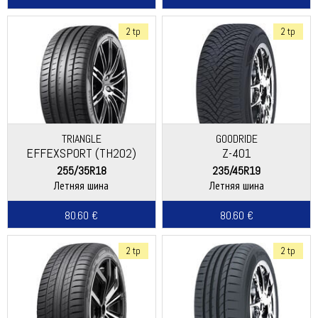
2 tp
2 tp
TRIANGLE
GOODRIDE
EFFEXSPORT (TH202)
Z-401
255/35R18
235/45R19
Летняя шина
Летняя шина
80.60 €
80.60 €
2 tp
2 tp