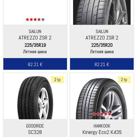
SAILUN
SAILUN
ATREZZO ZSR 2
ATREZZO ZSR 2
225/35R19
225/35R20
Летняя шина
Летняя шина
82.21 €
82.21 €
2 tp
2 tp
GOODRIDE
HANKOOK
SC328
Kinergy Eco2 K435