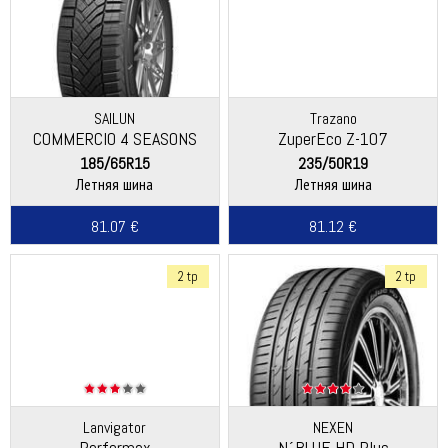
SAILUN
Trazano
COMMERCIO 4 SEASONS
ZuperEco Z-107
185/65R15
235/50R19
Летняя шина
Летняя шина
81.07 €
81.12 €
2 tp
2 tp
Lanvigator
NEXEN
Performax
N´BLUE HD Plus