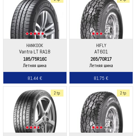
HANKOOK
HIFLY
Vantra LT RA18
AT601
185/75R16C
265/70R17
Летняя шина
Летняя шина
81.44 €
81.75 €
2 tp
2 tp