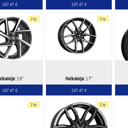
197.47 €
197.47 €
2 tp
2 tp
lkaisija:
16"
Halkaisija:
17"
197.47 €
197.47 €
2 tp
2 tp