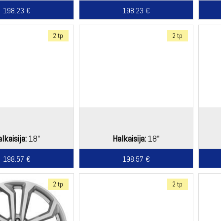
198.23 €
198.23 €
2 tp
2 tp
lkaisija:
18"
Halkaisija:
18"
198.57 €
198.57 €
2 tp
2 tp