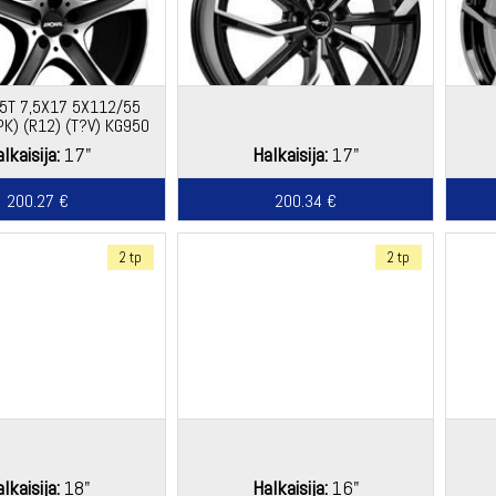
5T 7,5X17 5X112/55
 (PK) (R12) (T?V) KG950
lkaisija:
17"
Halkaisija:
17"
200.27 €
200.34 €
2 tp
2 tp
lkaisija:
18"
Halkaisija:
16"