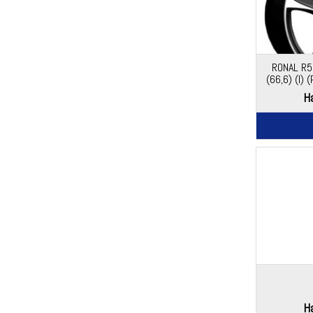
RONAL R5
(66,6) (I)
Ha
Ha