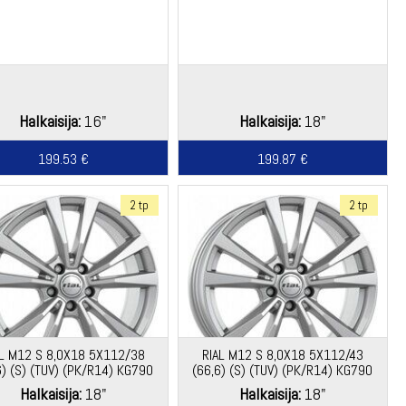
Halkaisija:
16"
Halkaisija:
18"
199.53 €
199.87 €
2 tp
2 tp
AL M12 S 8,0X18 5X112/38
RIAL M12 S 8,0X18 5X112/43
6) (S) (TUV) (PK/R14) KG790
(66,6) (S) (TUV) (PK/R14) KG790
ECE GLC / GLC COUPE
ECE E(213/R1ES) *
Halkaisija:
18"
Halkaisija:
18"