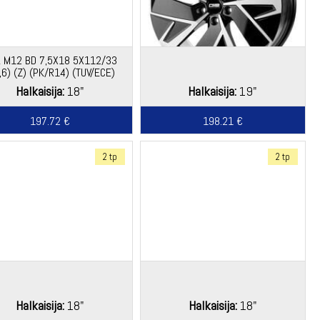
L M12 BD 7,5X18 5X112/33
,6) (Z) (PK/R14) (TUV/ECE)
(MER) KG770 *
Halkaisija:
18"
Halkaisija:
19"
197.72 €
198.21 €
2 tp
2 tp
Halkaisija:
18"
Halkaisija:
18"