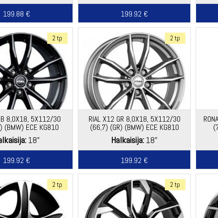
199.88 €
199.92 €
2 tp
2 tp
 B 8,0X18, 5X112/30
RIAL X12 GR 8,0X18, 5X112/30
RONA
(Y) (BMW) ECE KG810
(66,7) (GR) (BMW) ECE KG810
(
EH2+
EH2+
lkaisija:
18"
Halkaisija:
18"
199.92 €
199.92 €
2 tp
2 tp