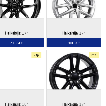
Halkaisija:
17"
Halkaisija:
17"
200.34 €
200.34 €
2 tp
2 tp
Halkaisija:
16"
Halkaisija:
17"