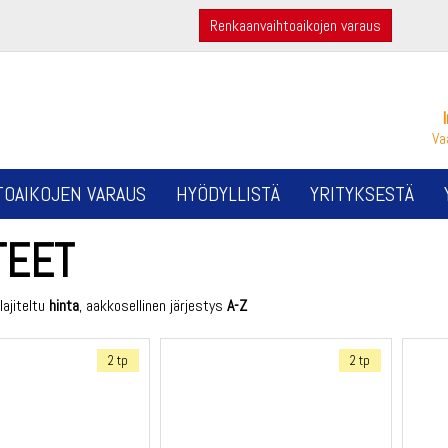
Renkaanvaihtoaikojen varaus
Va
TOAIKOJEN VARAUS
HYÖDYLLISTÄ
YRITYKSESTÄ
TEET
lajiteltu
hinta
, aakkosellinen järjestys
A-Z
2 tp
2 tp