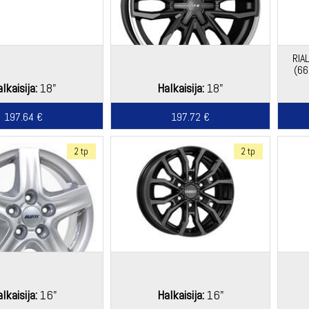
RIA
(66
lkaisija:
18"
Halkaisija:
18"
197.64 €
197.72 €
2 tp
2 tp
lkaisija:
16"
Halkaisija:
16"