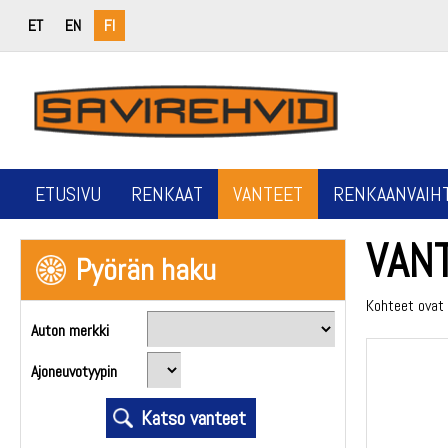
ET
EN
FI
ETUSIVU
RENKAAT
VANTEET
RENKAANVAIH
VAN
Pyörän haku
Kohteet ovat 
Auton merkki
Ajoneuvotyypin