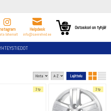
Ostoskori on tyhjä!
Instagram
Helpdesk
ata lähemalt
info@savirehvid.ee
YHTEYSTIEDOT
2 tp
2 tp