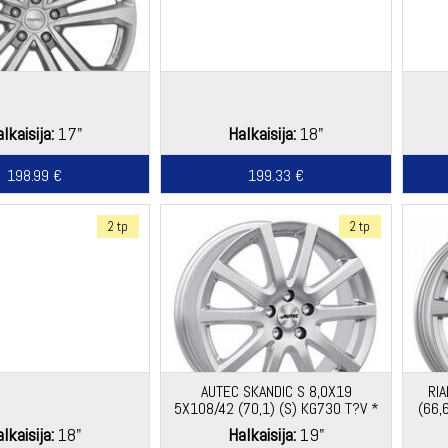
lkaisija:
17"
Halkaisija:
18"
198.99 €
199.33 €
2 tp
2 tp
AUTEC SKANDIC S 8,0X19
RI
5X108/42 (70,1) (S) KG730 T?V *
(66,
lkaisija:
18"
Halkaisija:
19"