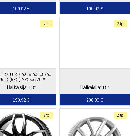
199.92 €
199.92 €
2 tp
2 tp
L R70 GR 7,5X18 5X108/50
76,0) (GR) (T?V) KG775 *
Halkaisija:
18"
Halkaisija:
15"
199.92 €
200.09 €
2 tp
2 tp