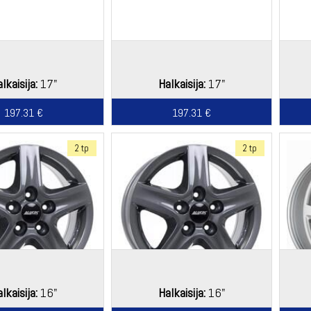
lkaisija:
17"
Halkaisija:
17"
197.31 €
197.31 €
2 tp
2 tp
lkaisija:
16"
Halkaisija:
16"