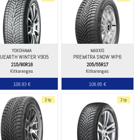
YOKOHAMA
MAXXIS
LUEARTH WINTER V905
PREMITRA SNOW WP6
215/80R16
205/55R17
Kitkarengas
Kitkarengas
106.93 €
106.95 €
2 tp
2 tp