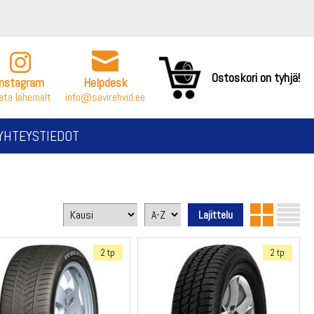
Ostoskori on tyhjä!
Instagram
Helpdesk
ata lähemalt
info@savirehvid.ee
YHTEYSTIEDOT
2 tp
2 tp