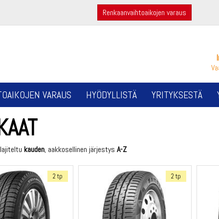
Renkaanvaihtoaikojen varaus
Va
TOAIKOJEN VARAUS
HYÖDYLLISTÄ
YRITYKSESTÄ
KAAT
lajiteltu
kauden
, aakkosellinen järjestys
A-Z
2 tp
2 tp