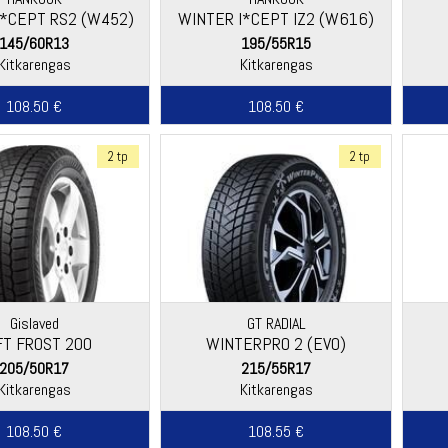
I*CEPT RS2 (W452)
WINTER I*CEPT IZ2 (W616)
145/60R13
195/55R15
Kitkarengas
Kitkarengas
108.50 €
108.50 €
2 tp
2 tp
Gislaved
GT RADIAL
FT FROST 200
WINTERPRO 2 (EVO)
205/50R17
215/55R17
Kitkarengas
Kitkarengas
108.50 €
108.55 €