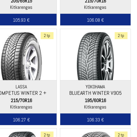
205/65R15
215/70R16
Kitkarengas
Kitkarengas
105.93 €
106.08 €
2 tp
2 tp
LASSA
YOKOHAMA
OMPETUS WINTER 2 +
BLUEARTH WINTER V905
215/70R16
195/60R16
Kitkarengas
Kitkarengas
106.27 €
106.33 €
2 tp
2 tp