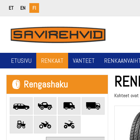
ET
EN
FI
ETUSIVU
RENKAAT
VANTEET
RENKAANVAIH
REN
Rengashaku
Kohteet ovat 