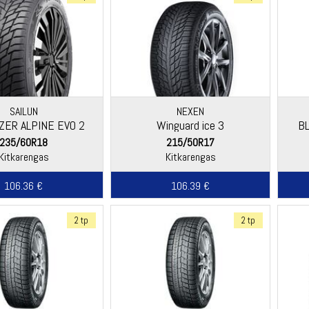
SAILUN
NEXEN
ZER ALPINE EVO 2
Winguard ice 3
B
235/60R18
215/50R17
Kitkarengas
Kitkarengas
106.36 €
106.39 €
2 tp
2 tp