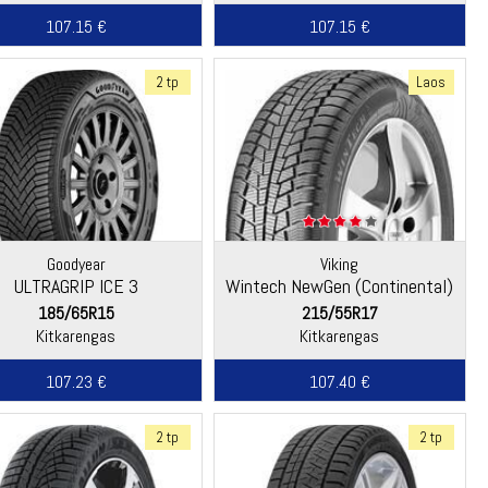
107.15 €
107.15 €
2 tp
Laos
Goodyear
Viking
ULTRAGRIP ICE 3
Wintech NewGen (Continental)
185/65R15
215/55R17
Kitkarengas
Kitkarengas
107.23 €
107.40 €
2 tp
2 tp