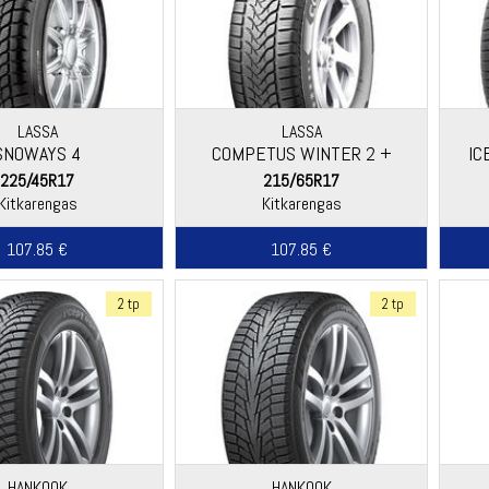
LASSA
LASSA
SNOWAYS 4
COMPETUS WINTER 2 +
IC
225/45R17
215/65R17
Kitkarengas
Kitkarengas
107.85 €
107.85 €
2 tp
2 tp
HANKOOK
HANKOOK