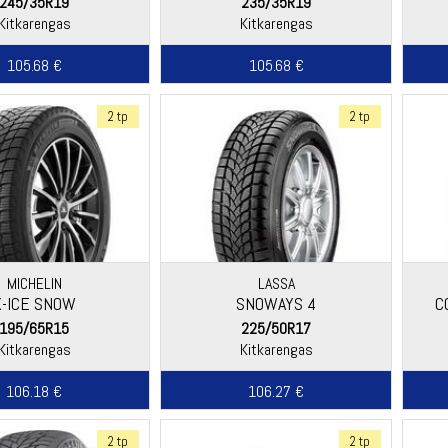
245/35R19
235/35R19
Kitkarengas
Kitkarengas
105.68 €
105.68 €
2 tp
2 tp
MICHELIN
LASSA
X-ICE SNOW
SNOWAYS 4
C
195/65R15
225/50R17
Kitkarengas
Kitkarengas
106.18 €
106.27 €
2 tp
2 tp