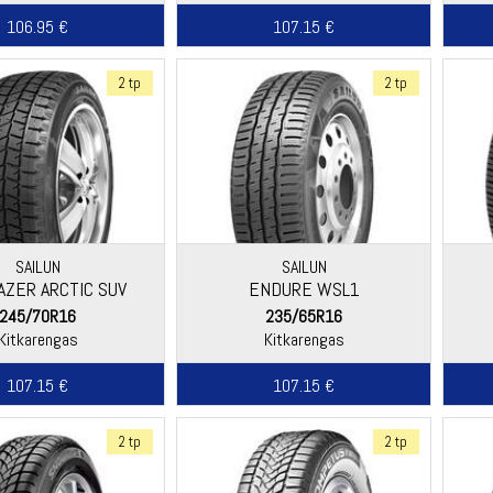
106.95 €
107.15 €
2 tp
2 tp
SAILUN
SAILUN
AZER ARCTIC SUV
ENDURE WSL1
245/70R16
235/65R16
Kitkarengas
Kitkarengas
107.15 €
107.15 €
2 tp
2 tp