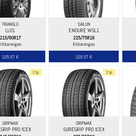
TRIANGLE
SAILUN
LL01
ENDURE WSL1
215/60R17
225/75R16
Kitkarengas
Kitkarengas
105.57 €
105.57 €
2 tp
2 tp
GRIPMAX
GRIPMAX
GRIP PRO ICEX
SUREGRIP PRO ICEX