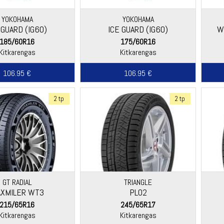
YOKOHAMA
YOKOHAMA
 GUARD (IG60)
ICE GUARD (IG60)
W
185/60R16
175/60R16
Kitkarengas
Kitkarengas
106.95 €
106.95 €
2 tp
2 tp
GT RADIAL
TRIANGLE
XMILER WT3
PL02
215/65R16
245/65R17
Kitkarengas
Kitkarengas