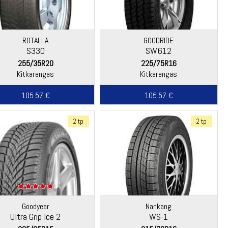
ROTALLA
GOODRIDE
S330
SW612
255/35R20
225/75R16
Kitkarengas
Kitkarengas
105.57 €
105.57 €
2 tp
2 tp
Goodyear
Nankang
Ultra Grip Ice 2
WS-1