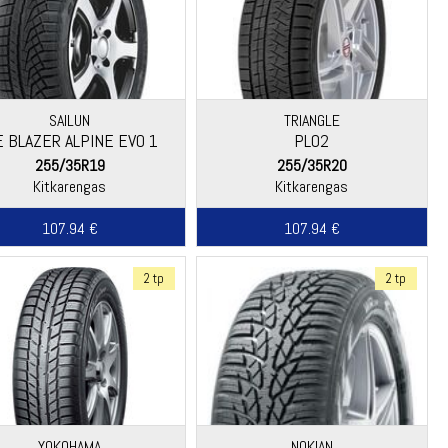
SAILUN
TRIANGLE
E BLAZER ALPINE EVO 1
PL02
255/35R19
255/35R20
Kitkarengas
Kitkarengas
107.94 €
107.94 €
2 tp
2 tp
YOKOHAMA
NOKIAN