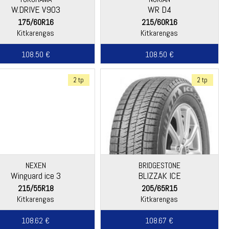
W.DRIVE V903
WR D4
175/60R16
215/60R16
Kitkarengas
Kitkarengas
108.50 €
108.50 €
2 tp
2 tp
NEXEN
BRIDGESTONE
Winguard ice 3
BLIZZAK ICE
215/55R18
205/65R15
Kitkarengas
Kitkarengas
108.62 €
108.67 €