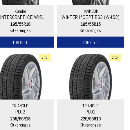
Kumho
HANKOOK
INTERCRAFT ICE WI51
WINTER I*CEPT RS3 (W462)
195/55R16
185/55R15
Kitkarengas
Kitkarengas
106.95 €
106.95 €
2 tp
2 tp
TRIANGLE
TRIANGLE
PL02
PL02
255/55R18
225/55R19
Kitkarengas
Kitkarengas